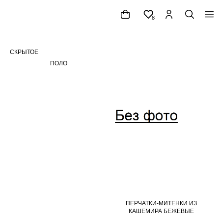
8
СКРЫТОЕ
ПОЛО
WOMEN
КАТАЛОГ
MEN
NEW
NEW
|TIMELESS FW'
|EVENING HO
ПЕРЧАТКИ-МИТЕНКИ ИЗ
КАШЕМИРА БЕЖЕВЫЕ