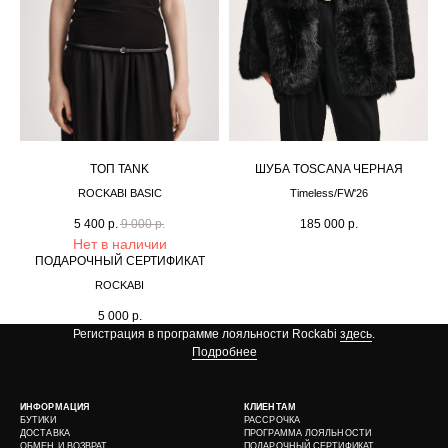
ТOП TANK
ШУБА TOSCANA ЧЕРНАЯ
ROCKABI BASIC
Timeless/FW'26
5 400
р.
9 000
р.
185 000
р.
Нет в наличии
ПОДАРОЧНЫЙ СЕРТИФИКАТ
ROCKABI
5 000
р.
Регистрация в программе лояльности Rockabi
здесь
.
Подробнее
ИНФОРМАЦИЯ
КЛИЕНТАМ
БУТИКИ
РАССРОЧКА
ДОСТАВКА
ПРОГРАММА ЛОЯЛЬНОСТИ
ОБМЕН И ВОЗВРАТ
ПОДАРОЧНЫЙ СЕРТИФИКАТ