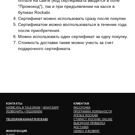
оплате на сайте (код сертификата вводится в поле
"Промокод"), так и при предъявлении на кассе в
бутиках Rockabi.
Сертификат можно использовать сразу после покупки.
Сертификатом можно воспользоваться в течение года
после приобретения.
Можно использовать один сертификат за одну покупку.
Стоимость доставки также можно учесть за счет
подарочного сертификата.
КОНТАКТЫ
КЛИЕНТАМ
НАПИСАТЬ В
TELEGRAM
/
WHATSAPP
РАССРОЧКА
ПОЗВОНИТЬ +79110950050
ПРОГРАММА ЛОЯЛЬНОСТИ
АТЕЛЬЕ ROCKABI
TELEGRAM-КАНАЛ ROCKABI
СТИЛИСТ ROCKABI ONLINE
ВЫЕЗДНАЯ ПРИМЕРКА
ДОСТАВКА
ИНФОРМАЦИЯ
ОБМЕН И ВОЗВРАТ