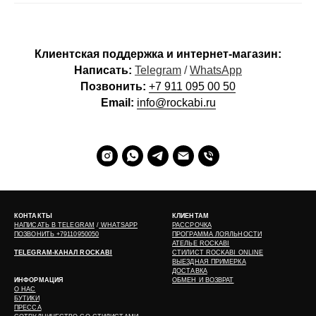
Клиентская поддержка и интернет-магазин:
Написать:
Telegram
/
WhatsApp
Позвонить:
+7 911 095 00 50
Email:
info@rockabi.ru
КОНТАКТЫ
КЛИЕНТАМ
НАПИСАТЬ В
TELEGRAM
/
WHATSAPP
РАССРОЧКА
ПОЗВОНИТЬ +79110950050
ПРОГРАММА ЛОЯЛЬНОСТИ
АТЕЛЬЕ ROCKABI
TELEGRAM-КАНАЛ ROCKABI
СТИЛИСТ ROCKABI ONLINE
ВЫЕЗДНАЯ ПРИМЕРКА
ДОСТАВКА
ИНФОРМАЦИЯ
ОБМЕН И ВОЗВРАТ
О НАС
БУТИКИ
ПРЕССА