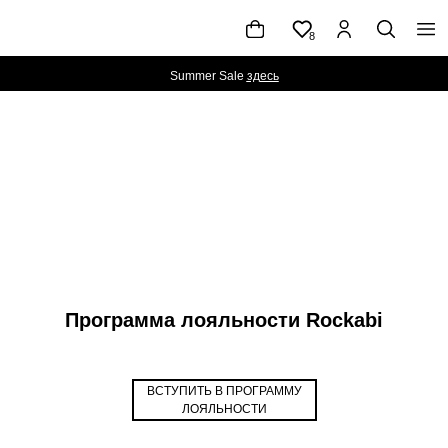
8
Summer Sale
здесь
ЖЕНЩИНАМ
КАТАЛОГ
NEW
МУЖЧИНАМ
|TIMELESS FW'
|TO BE
Программа лояльности Rockabi
ВСТУПИТЬ В ПРОГРАММУ
ЛОЯЛЬНОСТИ