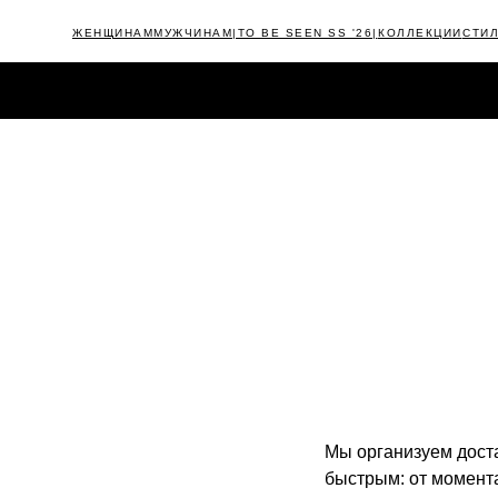
ЖЕНЩИНАМ
МУЖЧИНАМ
|TO BE SEEN SS '26|
КОЛЛЕКЦИИ
СТИ
КАТАЛОГ
NEW
|TIMELESS FW'25/26|
OUTLET
CAMPAIGNS
Мы организуем дост
быстрым: от момент