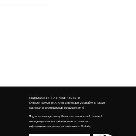
ПОДПИСАТЬСЯ НА НАШИ НОВОСТИ
Станьте частью ROCKABI и первыми узнавайте о наших
новинках и эксклюзивных предложениях!
Подписавшись на рассылку, Вы соглашаетесь с нашей
политикой
конфиденциальности
и даёте согласие на получение
информационных и рекламных сообщений от Rockabi
.