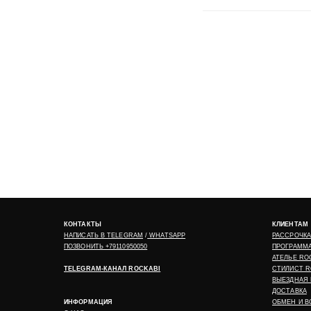
КОНТАКТЫ
КЛИЕНТАМ
НАПИСАТЬ В
TELEGRAM
/
WHATSAPP
РАССРОЧКА
ПОЗВОНИТЬ +79110950050
ПРОГРАММ
АТЕЛЬЕ RO
TELEGRAM-КАНАЛ ROCKABI
СТИЛИСТ R
ВЫЕЗДНАЯ 
ДОСТАВКА
ИНФОРМАЦИЯ
ОБМЕН И В