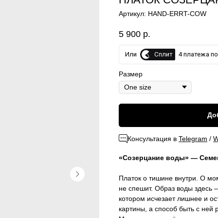
Артикул:
HAND-ERRT-COW
5 900
р.
Сплит
Или
4 платежа по 
Размер
До
Консультация в
Telegram
/
W
«Созерцание воды» — Семе
Платок о тишине внутри. О мо
не спешит. Образ воды здесь —
котором исчезает лишнее и ос
картины, а способ быть с ней