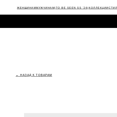
ЖЕНЩИНАМ
МУЖЧИНАМ
|TO BE SEEN SS '26|
КОЛЛЕКЦИИ
СТИ
КАТАЛОГ
NEW
|TIMELESS FW'25/26|
OUTLET
CAMPAIGNS
← НАЗАД К ТОВАРАМ