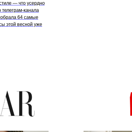
стиле — что усердно
р телеграм-канала
собрала 64 самые
сы этой весной уже