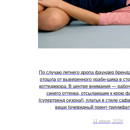
По случаю летнего дропа фаундер бренд
отошла от выверенного урабн-шика в ст
коттеджкора. В центре внимания — рабоч
синего оттенка, отсылающие к крою 
(супертренд сезона!), платья в стиле саф
виши (очевидный принт-триумфато
11 июня, 2026