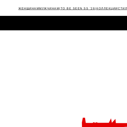
ЖЕНЩИНАМ
МУЖЧИНАМ
|TO BE SEEN SS '26|
КОЛЛЕКЦИИ
СТИ
КАТАЛОГ
NEW
|TIMELESS FW'25/26|
OUTLET
CAMPAIGNS