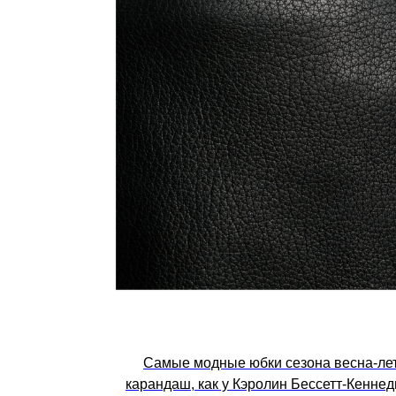
Самые модные юбки сезона весна-лет
карандаш, как у Кэролин Бессетт-Кеннед