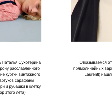
а Наталья Сухотерина
Отказываемся от
орону расслабленного
прямолинейных вариа
ие куртки винтажного
Laurent!) нашл
фартуков сарафаны
ари и рубашки в клетку
р этого лета).