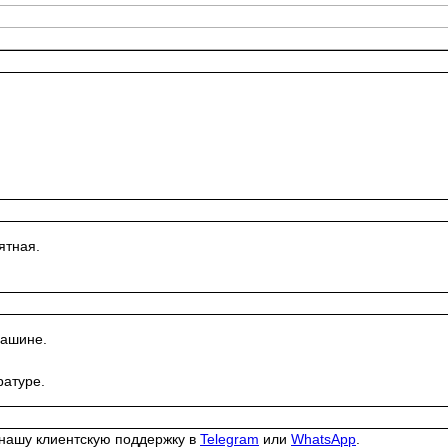
ятная.
машине.
ратуре.
 нашу клиентскую поддержку в
Telegram
или
WhatsApp
.