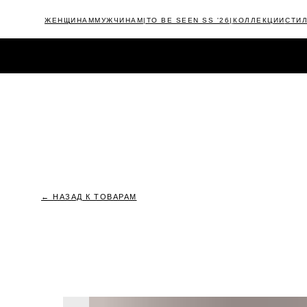
ЖЕНЩИНАМ
МУЖЧИНАМ
|TO BE SEEN SS '26|
КОЛЛЕКЦИИ
СТИ
КАТАЛОГ
NEW
|TIMELESS FW'25/26|
OUTLET
CAMPAIGNS
← НАЗАД К ТОВАРАМ