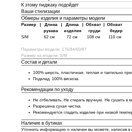
К этому пиджаку подойдет
Ваши стилизации
Обмеры изделия и параметры модели
Размер | Длина | Длина | Обхват | Обхват
рукава изделия груди бедер
S/M 62 см
72 см 108 см
110 см
Параметры модели: 176/84/60/87
Размер на модели: S/M
Состав и детали
100% шерсть, пластичная, теплая и тактильно при
Подклад: 100% вискоза.
Рекомендации по уходу
Не отбеливать. Не стирать вручную. Не сушить в 
Разрешена сухая чистка.
Рекомендуется гладить изделие при низкой темпе
Наличие в бутиках
Уточнить информацию о наличии вы можете, написав в