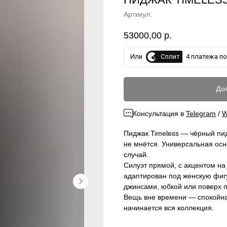
Артикул:
53000,00
р.
Сплит
Или
4 платежа по 
До
Консультация в
Telegram
/
W
Пиджак Timeless — чёрный пи
не мнётся. Универсальная осн
случай.
Силуэт прямой, с акцентом на
адаптирован под женскую фиг
джинсами, юбкой или поверх п
Вещь вне времени — спокойна
начинается вся коллекция.