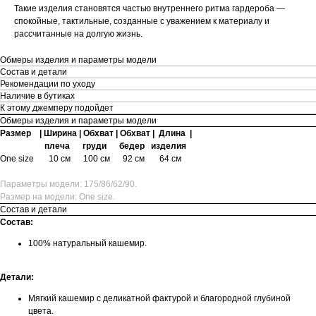
Такие изделия становятся частью внутреннего ритма гардероба —
спокойные, тактильные, созданные с уважением к материалу и
рассчитанные на долгую жизнь.
Обмеры изделия и параметры модели
Состав и детали
Рекомендации по уходу
Наличие в бутиках
К этому джемперу подойдет
Обмеры изделия и параметры модели
Размер | Ширина | Обхват | Обхват | Длина |
плеча груди бедер изделия
One size
10 см 100 см 92 см 64 см
Параметры модели: 175/86/62/90.
Размер на модели: One size.
Состав и детали
Состав:
100% натуральный кашемир.
Детали:
Мягкий кашемир с деликатной фактурой и благородной глубиной
цвета.