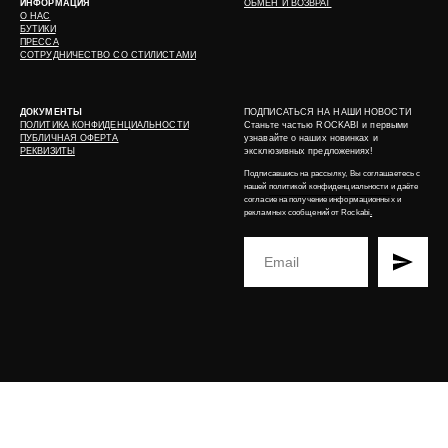
ИНФОРМАЦИЯ
ОБМЕН И ВОЗВРАТ
О НАС
БУТИКИ
ПРЕССА
СОТРУДНИЧЕСТВО СО СТИЛИСТАМИ
ДОКУМЕНТЫ
ПОДПИСАТЬСЯ НА НАШИ НОВОСТИ
ПОЛИТИКА КОНФИДЕНЦИАЛЬНОСТИ
Станьте частью ROCKABI и первыми
ПУБЛИЧНАЯ ОФЕРТА
узнавайте о наших новинках и
РЕКВИЗИТЫ
эксклюзивных предложениях!
Подписавшись на рассылку, Вы соглашаетесь с
нашей
политикой конфиденциальности
и даёте
согласие на получение информационных и
рекламных сообщений от Rockabi
.