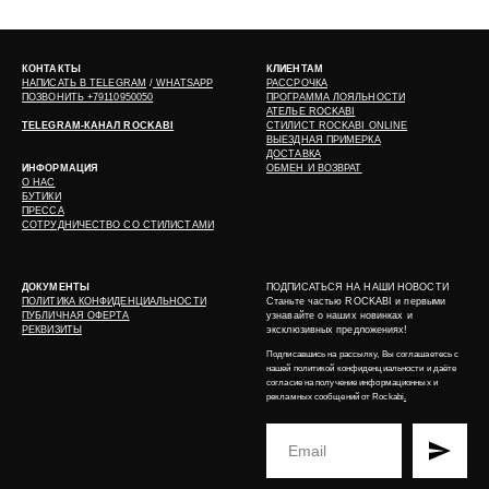
КОНТАКТЫ
КЛИЕНТАМ
НАПИСАТЬ В
TELEGRAM
/
WHATSAPP
РАССРОЧКА
ПОЗВОНИТЬ +79110950050
ПРОГРАММА ЛОЯЛЬНОСТИ
АТЕЛЬЕ ROCKABI
TELEGRAM-КАНАЛ ROCKABI
СТИЛИСТ ROCKABI ONLINE
ВЫЕЗДНАЯ ПРИМЕРКА
ДОСТАВКА
ИНФОРМАЦИЯ
ОБМЕН И ВОЗВРАТ
О НАС
БУТИКИ
ПРЕССА
СОТРУДНИЧЕСТВО СО СТИЛИСТАМИ
ДОКУМЕНТЫ
ПОДПИСАТЬСЯ НА НАШИ НОВОСТИ
ПОЛИТИКА КОНФИДЕНЦИАЛЬНОСТИ
Станьте частью ROCKABI и первыми
ПУБЛИЧНАЯ ОФЕРТА
узнавайте о наших новинках и
РЕКВИЗИТЫ
эксклюзивных предложениях!
Подписавшись на рассылку, Вы соглашаетесь с
нашей
политикой конфиденциальности
и даёте
согласие на получение информационных и
рекламных сообщений от Rockabi
.