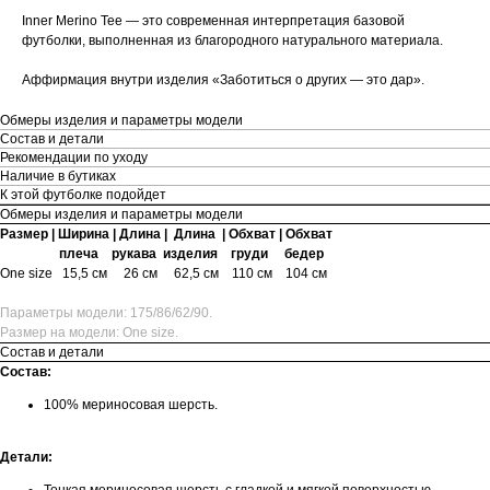
Inner Merino Tee — это современная интерпретация базовой
футболки, выполненная из благородного натурального материала.
Аффирмация внутри изделия «Заботиться о других — это дар».
Обмеры изделия и параметры модели
Состав и детали
Рекомендации по уходу
Наличие в бутиках
К этой футболке подойдет
Обмеры изделия и параметры модели
Размер | Ширина | Длина | Длина | Обхват | Обхват
плеча рукава изделия груди бедер
One size
15,5 см 26 см 62,5 см 110 см 104 см
Параметры модели: 175/86/62/90.
Размер на модели: One size.
Состав и детали
Состав:
100% мериносовая шерсть.
Детали:
Тонкая мериносовая шерсть с гладкой и мягкой поверхностью.