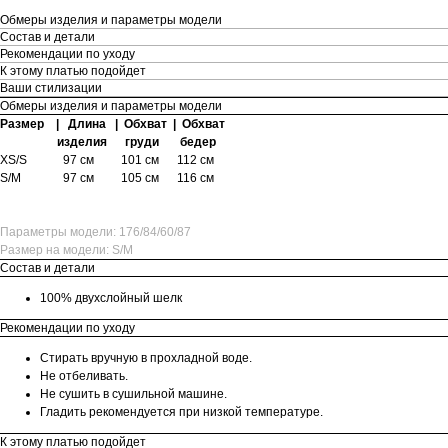
Обмеры изделия и параметры модели
Состав и детали
Рекомендации по уходу
К этому платью подойдет
Ваши стилизации
Обмеры изделия и параметры модели
Размер | Длина | Обхват | Обхват
изделия груди бедер
XS/S
97 см 101 см 112 см
S/M
97 см 105 см 116 см
Параметры модели: 176/84/60/87
Размер на модели: S/M
Состав и детали
100% двухслойный шелк
Рекомендации по уходу
Стирать вручную в прохладной воде.
Не отбеливать.
Не сушить в сушильной машине.
Гладить рекомендуется при низкой температуре.
К этому платью подойдет