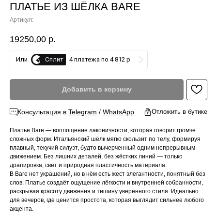
ПЛАТЬЕ ИЗ ШЁЛКА BARE
Артикул:
19250,00
р.
Сплит
Или
4 платежа по 4 812 р.
Добавить в корзину
Консультация в
Telegram
/
WhatsApp
Отложить в бутике
Платье Bare — воплощение лаконичности, которая говорит громче
сложных форм. Итальянский шёлк мягко скользит по телу, формируя
плавный, текучий силуэт, будто вычерченный одним непрерывным
движением. Без лишних деталей, без жёстких линий — только
драпировка, свет и природная пластичность материала.
В Bare нет украшений, но в нём есть жест элегантности, понятный без
слов. Платье создаёт ощущение лёгкости и внутренней собранности,
раскрывая красоту движения и тишину уверенного стиля. Идеально
для вечеров, где ценится простота, которая выглядит сильнее любого
акцента.