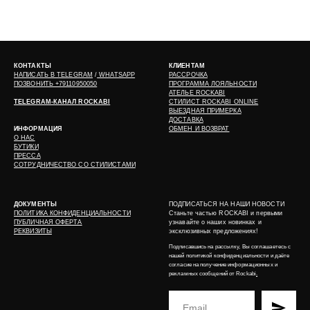
КОНТАКТЫ
КЛИЕНТАМ
НАПИСАТЬ В
TELEGRAM
/
WHATSAPP
РАССРОЧКА
ПОЗВОНИТЬ +79110950050
ПРОГРАММА ЛОЯЛЬНОСТИ
АТЕЛЬЕ ROCKABI
TELEGRAM-КАНАЛ ROCKABI
СТИЛИСТ ROCKABI ONLINE
ВЫЕЗДНАЯ ПРИМЕРКА
ДОСТАВКА
ИНФОРМАЦИЯ
ОБМЕН И ВОЗВРАТ
О НАС
БУТИКИ
ПРЕССА
СОТРУДНИЧЕСТВО СО СТИЛИСТАМИ
ДОКУМЕНТЫ
ПОДПИСАТЬСЯ НА НАШИ НОВОСТИ
ПОЛИТИКА КОНФИДЕНЦИАЛЬНОСТИ
Станьте частью ROCKABI и первыми
ПУБЛИЧНАЯ ОФЕРТА
узнавайте о наших новинках и
РЕКВИЗИТЫ
эксклюзивных предложениях!
Подписавшись на рассылку, Вы соглашаетесь с
нашей
политикой конфиденциальности
и даёте
согласие на получение информационных и
рекламных сообщений от Rockabi
.