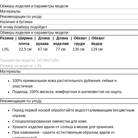
Обмеры изделия и параметры модели
Материалы
Рекомендации по уходу
Наличие в бутиках
К этому бомберу подойдет
Обмеры изделия и параметры модели
Размер | Ширина | Длина | Длина | Обхват | Обхват
плеча рукава изделия груди бедер
L/XL 22,5 см 67 см
77 см 136 см 129 см
Параметры модели: 187/96/73/92
Размер на модели: L/XL
Материалы
100% премиальная кожа растительного дубления, гибкая и
эластичная.
Подклад: 100% вискоза, комфортная и шелковистая на ощупь.
Рекомендации по уходу
Перед первой ноской обработайте водоотталкивающим бесцветным
спреем.
Специализированная химчистка для кожи.
Храните изделие вдали от солнца в мешке для хранения.
При намокании - сушите естественным образом, вдали от
нагревателей.