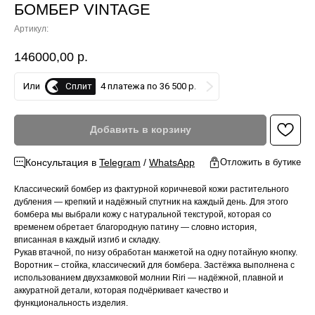
БОМБЕР VINTAGE
Артикул:
146000,00
р.
Сплит
Или
4 платежа по 36 500 р.
Добавить в корзину
Консультация в
Telegram
/
WhatsApp
Отложить в бутике
Классический бомбер из фактурной коричневой кожи растительного
дубления — крепкий и надёжный спутник на каждый день. Для этого
бомбера мы выбрали кожу с натуральной текстурой, которая со
временем обретает благородную патину — словно история,
вписанная в каждый изгиб и складку.
Рукав втачной, по низу обработан манжетой на одну потайную кнопку.
Воротник – стойка, классический для бомбера. Застёжка выполнена с
использованием двухзамковой молнии Riri — надёжной, плавной и
аккуратной детали, которая подчёркивает качество и
функциональность изделия.