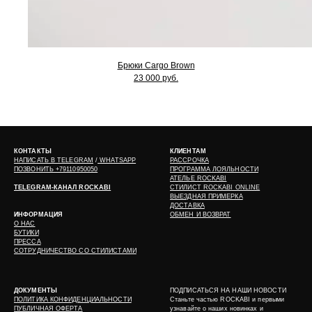
Брюки Cargo Brown
23 000 руб.
КОНТАКТЫ
КЛИЕНТАМ
НАПИСАТЬ В
TELEGRAM
/
WHATSAPP
РАССРОЧКА
ПОЗВОНИТЬ +79110950050
ПРОГРАММА ЛОЯЛЬНОСТИ
АТЕЛЬЕ ROCKABI
TELEGRAM-КАНАЛ ROCKABI
СТИЛИСТ ROCKABI ONLINE
ВЫЕЗДНАЯ ПРИМЕРКА
ДОСТАВКА
ИНФОРМАЦИЯ
ОБМЕН И ВОЗВРАТ
О НАС
БУТИКИ
ПРЕССА
СОТРУДНИЧЕСТВО СО СТИЛИСТАМИ
ДОКУМЕНТЫ
ПОДПИСАТЬСЯ НА НАШИ НОВОСТИ
ПОЛИТИКА КОНФИДЕНЦИАЛЬНОСТИ
Станьте частью ROCKABI и первыми
ПУБЛИЧНАЯ ОФЕРТА
узнавайте о наших новинках и