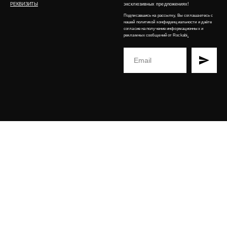
РЕКВИЗИТЫ
эксклюзивных предложениях!
Подписавшись на рассылку, Вы соглашаетесь с
нашей
политикой конфиденциальности
и даёте
согласие на получение информационных и
рекламных сообщений от Rockabi
.