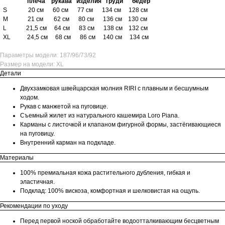
плеча рукава изделия груди бедер
S 20 см 60 см 77 см 134 см 128 см
M 21 см 62 см 80 см 136 см 130 см
L 21,5 см 64 см 83 см 138 см 132 см
XL 24,5 см 68 см 86 см 140 см 134 см
Параметры модели: 187/96/73/92
Размер на модели: XL
Детали
Двухзамковая швейцарская молния RIRI с плавным и бесшумным
ходом.
Рукав с манжетой на пуговице.
Съемный жилет из натурального кашемира Loro Piana.
Карманы с листочкой и клапаном фигурной формы, застёгивающиеся
на пуговицу.
Внутренний карман на подкладе.
Материалы
100% премиальная кожа растительного дубления, гибкая и
эластичная.
Подклад: 100% вискоза, комфортная и шелковистая на ощупь.
Рекомендации по уходу
Перед первой ноской обработайте водоотталкивающим бесцветным