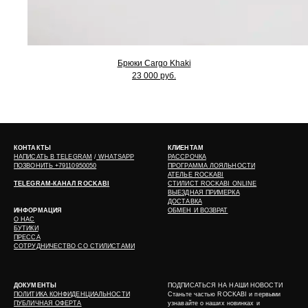
Брюки Cargo Khaki
23 000 руб.
КОНТАКТЫ
КЛИЕНТАМ
НАПИСАТЬ В
TELEGRAM
/
WHATSAPP
РАССРОЧКА
ПОЗВОНИТЬ +79110950050
ПРОГРАММА ЛОЯЛЬНОСТИ
АТЕЛЬЕ ROCKABI
TELEGRAM-КАНАЛ ROCKABI
СТИЛИСТ ROCKABI ONLINE
ВЫЕЗДНАЯ ПРИМЕРКА
ДОСТАВКА
ИНФОРМАЦИЯ
ОБМЕН И ВОЗВРАТ
О НАС
БУТИКИ
ПРЕССА
СОТРУДНИЧЕСТВО СО СТИЛИСТАМИ
ДОКУМЕНТЫ
ПОДПИСАТЬСЯ НА НАШИ НОВОСТИ
ПОЛИТИКА КОНФИДЕНЦИАЛЬНОСТИ
Станьте частью ROCKABI и первыми
ПУБЛИЧНАЯ ОФЕРТА
узнавайте о наших новинках и