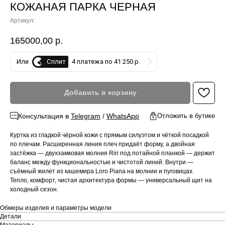
КОЖАНАЯ ПАРКА ЧЕРНАЯ
Артикул:
165000,00
р.
Сплит
Или
4 платежа по 41 250 р.
Добавить в корзину
Консультация в
Telegram
/
WhatsApp
Отложить в бутике
Куртка из гладкой чёрной кожи с прямым силуэтом и чёткой посадкой
по плечам. Расширенная линия плеч придаёт форму, а двойная
застёжка — двухзамковая молния Riri под потайной планкой — держит
баланс между функциональностью и чистотой линий. Внутри —
съёмный жилет из кашемира Loro Piana на молнии и пуговицах.
Тепло, комфорт, чистая архитектура формы — универсальный щит на
холодный сезон.
Обмеры изделия и параметры модели
Детали
Материалы