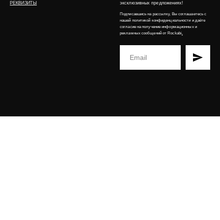
РЕКВИЗИТЫ
эксклюзивных предложениях!
Подписавшись на рассылку, Вы соглашаетесь с
нашей
политикой конфиденциальности
и даёте
согласие на получение информационных и
рекламных сообщений от Rockabi
.