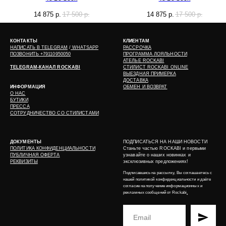
14 875
р.
17 500
р.
14 875
р.
17 500
р.
КОНТАКТЫ
КЛИЕНТАМ
НАПИСАТЬ В
TELEGRAM
/
WHATSAPP
РАССРОЧКА
ПОЗВОНИТЬ +79110950050
ПРОГРАММА ЛОЯЛЬНОСТИ
АТЕЛЬЕ ROCKABI
TELEGRAM-КАНАЛ ROCKABI
СТИЛИСТ ROCKABI ONLINE
ВЫЕЗДНАЯ ПРИМЕРКА
ДОСТАВКА
ИНФОРМАЦИЯ
ОБМЕН И ВОЗВРАТ
О НАС
БУТИКИ
ПРЕССА
СОТРУДНИЧЕСТВО СО СТИЛИСТАМИ
ДОКУМЕНТЫ
ПОДПИСАТЬСЯ НА НАШИ НОВОСТИ
ПОЛИТИКА КОНФИДЕНЦИАЛЬНОСТИ
Станьте частью ROCKABI и первыми
ПУБЛИЧНАЯ ОФЕРТА
узнавайте о наших новинках и
РЕКВИЗИТЫ
эксклюзивных предложениях!
Подписавшись на рассылку, Вы соглашаетесь с
нашей
политикой конфиденциальности
и даёте
согласие на получение информационных и
рекламных сообщений от Rockabi
.