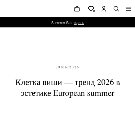
8
Summer Sale
здесь
ЖЕНЩИНАМ
КАТАЛОГ
NEW
МУЖЧИНАМ
|TIMELESS FW'
|TO BE
29/06/2026
Клетка виши — тренд 2026 в
эстетике European summer