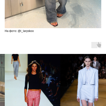
На фото: @i_laryskoo