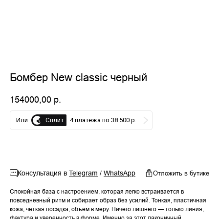
Бомбер New classic черный
154000,00
р.
Сплит
Или
4 платежа по 38 500 р.
Добавить в корзину
Консультация в
Telegram
/
WhatsApp
Отложить в бутике
Спокойная база с настроением, которая легко встраивается в
повседневный ритм и собирает образ без усилий. Тонкая, пластичная
кожа, чёткая посадка, объём в меру. Ничего лишнего — только линия,
фактура и уверенность в форме. Именно за этот лаконичный,