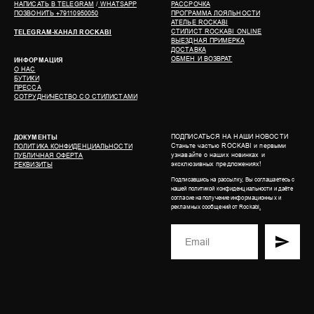
НАПИСАТЬ В
TELEGRAM
/
WHATSAPP
РАССРОЧКА
ПОЗВОНИТЬ +79110950050
ПРОГРАММА ЛОЯЛЬНОСТИ
АТЕЛЬЕ ROCKABI
СТИЛИСТ ROCKABI ONLINE
TELEGRAM-КАНАЛ ROCKABI
ВЫЕЗДНАЯ ПРИМЕРКА
ДОСТАВКА
ОБМЕН И ВОЗВРАТ
ИНФОРМАЦИЯ
О НАС
БУТИКИ
ПРЕССА
СОТРУДНИЧЕСТВО СО СТИЛИСТАМИ
ПОДПИСАТЬСЯ НА НАШИ НОВОСТИ
ДОКУМЕНТЫ
Станьте частью ROCKABI и первыми
ПОЛИТИКА КОНФИДЕНЦИАЛЬНОСТИ
узнавайте о наших новинках и
ПУБЛИЧНАЯ ОФЕРТА
эксклюзивных предложениях!
РЕКВИЗИТЫ
Подписавшись на рассылку, Вы соглашаетесь с
нашей
политикой конфиденциальности
и даёте
согласие на получение информационных и
рекламных сообщений от Rockabi
.