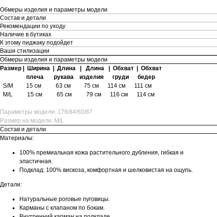
Обмеры изделия и параметры модели
Состав и детали
Рекомендации по уходу
Наличие в бутиках
К этому пиджаку подойдет
Ваши стилизации
Обмеры изделия и параметры модели
Размер | Ширина | Длина | Длина | Обхват | Обхват
плеча рукава
изделия
груди бедер
S/M 15 см 63 см
75 см 114 см 111 см
M/L 15 см 65 см 79 см 116 см 114 см
Параметры модели: 176/84/60/87
Размер на модели: M/L
Состав и детали
Материалы:
100% премиальная кожа растительного дубления, гибкая и
эластичная.
Подклад: 100% вискоза, комфортная и шелковистая на ощупь.
Детали:
Натуральные роговые пуговицы.
Карманы с клапаном по бокам.
Внутренний карман на подкладе.