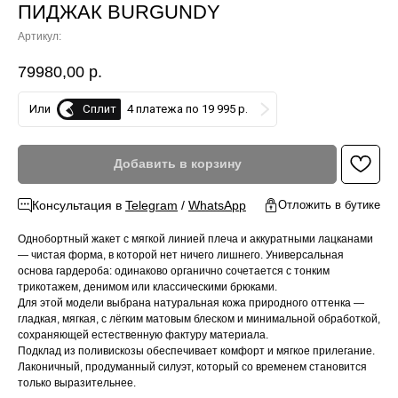
ПИДЖАК BURGUNDY
Артикул:
79980,00
р.
Сплит
Или
4 платежа по 19 995 р.
Добавить в корзину
Консультация в
Telegram
/
WhatsApp
Отложить в бутике
Однобортный жакет с мягкой линией плеча и аккуратными лацканами
— чистая форма, в которой нет ничего лишнего. Универсальная
основа гардероба: одинаково органично сочетается с тонким
трикотажем, денимом или классическими брюками.
Для этой модели выбрана натуральная кожа природного оттенка —
гладкая, мягкая, с лёгким матовым блеском и минимальной обработкой,
сохраняющей естественную фактуру материала.
Подклад из поливискозы обеспечивает комфорт и мягкое прилегание.
Лаконичный, продуманный силуэт, который со временем становится
только выразительнее.