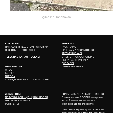
@masha_lobanovaa
КОНТАКТЫ
КЛИЕНТАМ
НАПИСАТЬ В
TELEGRAM
/
WHATSAPP
РАССРОЧКА
ПОЗВОНИТЬ +79110950050
ПРОГРАММА ЛОЯЛЬНОСТИ
АТЕЛЬЕ ROCKABI
TELEGRAM-КАНАЛ ROCKABI
СТИЛИСТ ROCKABI ONLINE
ВЫЕЗДНАЯ ПРИМЕРКА
ДОСТАВКА
ИНФОРМАЦИЯ
ОБМЕН И ВОЗВРАТ
О НАС
БУТИКИ
ПРЕССА
СОТРУДНИЧЕСТВО СО СТИЛИСТАМИ
ДОКУМЕНТЫ
ПОДПИСАТЬСЯ НА НАШИ НОВОСТИ
ПОЛИТИКА КОНФИДЕНЦИАЛЬНОСТИ
Станьте частью ROCKABI и первыми
ПУБЛИЧНАЯ ОФЕРТА
узнавайте о наших новинках и
РЕКВИЗИТЫ
эксклюзивных предложениях!
Подписавшись на рассылку, Вы соглашаетесь с
нашей
политикой конфиденциальности
и даёте