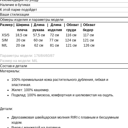
Наличие в бутиках
К этой парке подойдет
Ваши стилизации
Обмеры изделия и параметры модели
Размер | Ширина | Длина | Длина | Обхват | Обхват
плеча рукава изделия груди бедер
XS/S 18,5 см 57,5 см 72 см
116 см 117 см
S/M 20 см 60 см
77 см
124 см 121 см
M/L
20 см 62 см 81 см
121 см 126 см
Параметры модели: 176/84/60/87
Размер на модели: M/L
Состав и детали
Материалы:
100% премиальная кожа растительного дубления, гибкая и
эластичная.
Жилет: 100% кашемир.
Подклад: 100% вискоза, комфортная и шелковистая на ощупь.
Детали:
Двухзамковая швейцарская молния RIRI с плавным и бесшумным
ходом.
Рукав с манжетой на пуговице.