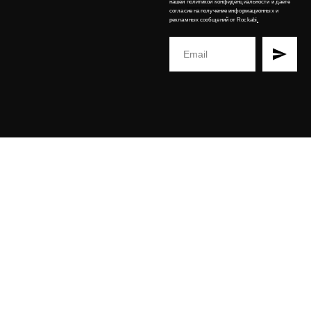
нашей
политикой конфиденциальности
и даёте
согласие на получение информационных и
рекламных сообщений от Rockabi
.