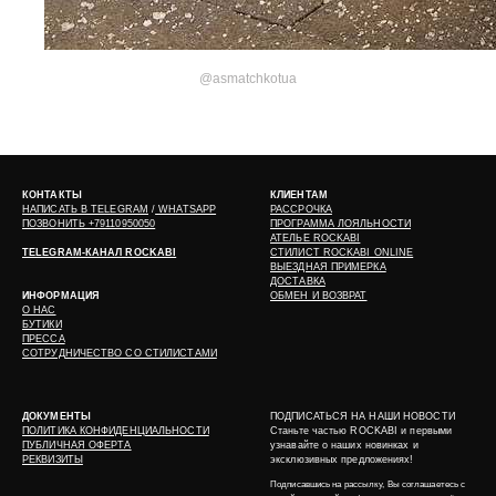
@asmatchkotua
КОНТАКТЫ
КЛИЕНТАМ
НАПИСАТЬ В
TELEGRAM
/
WHATSAPP
РАССРОЧКА
ПОЗВОНИТЬ +79110950050
ПРОГРАММА ЛОЯЛЬНОСТИ
АТЕЛЬЕ ROCKABI
TELEGRAM-КАНАЛ ROCKABI
СТИЛИСТ ROCKABI ONLINE
ВЫЕЗДНАЯ ПРИМЕРКА
ДОСТАВКА
ИНФОРМАЦИЯ
ОБМЕН И ВОЗВРАТ
О НАС
БУТИКИ
ПРЕССА
СОТРУДНИЧЕСТВО СО СТИЛИСТАМИ
ДОКУМЕНТЫ
ПОДПИСАТЬСЯ НА НАШИ НОВОСТИ
ПОЛИТИКА КОНФИДЕНЦИАЛЬНОСТИ
Станьте частью ROCKABI и первыми
ПУБЛИЧНАЯ ОФЕРТА
узнавайте о наших новинках и
РЕКВИЗИТЫ
эксклюзивных предложениях!
Подписавшись на рассылку, Вы соглашаетесь с