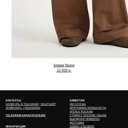
Брюки Taupe
21 000 р.
КОНТАКТЫ
КЛИЕНТАМ
НАПИСАТЬ В
TELEGRAM
/
WHATSAPP
РАССРОЧКА
ПОЗВОНИТЬ +79110950050
ПРОГРАММА ЛОЯЛЬНОСТИ
АТЕЛЬЕ ROCKABI
TELEGRAM-КАНАЛ ROCKABI
СТИЛИСТ ROCKABI ONLINE
ВЫЕЗДНАЯ ПРИМЕРКА
ДОСТАВКА
ИНФОРМАЦИЯ
ОБМЕН И ВОЗВРАТ