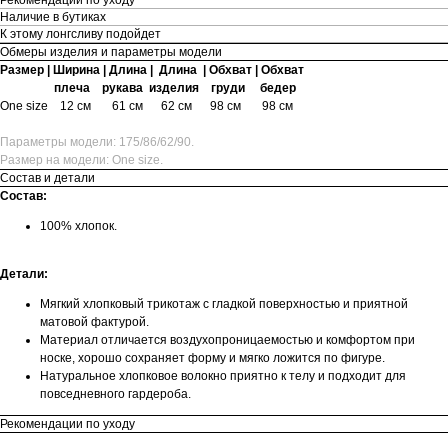
Наличие в бутиках
К этому лонгсливу подойдет
Обмеры изделия и параметры модели
Размер | Ширина | Длина | Длина | Обхват | Обхват
плеча рукава изделия груди бедер
One size
12 см 61 см 62 см 98 см 98 см
Параметры модели: 175/86/62/90.
Размер на модели: One size.
Состав и детали
Состав:
100% хлопок.
Детали:
Мягкий хлопковый трикотаж с гладкой поверхностью и приятной
матовой фактурой.
Материал отличается воздухопроницаемостью и комфортом при
носке, хорошо сохраняет форму и мягко ложится по фигуре.
Натуральное хлопковое волокно приятно к телу и подходит для
повседневного гардероба.
Рекомендации по уходу