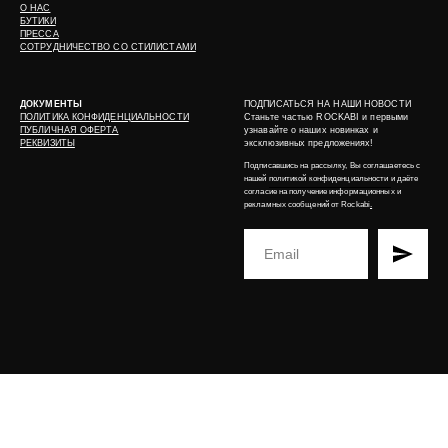
О НАС
БУТИКИ
ПРЕССА
СОТРУДНИЧЕСТВО СО СТИЛИСТАМИ
ДОКУМЕНТЫ
ПОДПИСАТЬСЯ НА НАШИ НОВОСТИ
ПОЛИТИКА КОНФИДЕНЦИАЛЬНОСТИ
Станьте частью ROCKABI и первыми
ПУБЛИЧНАЯ ОФЕРТА
узнавайте о наших новинках и
РЕКВИЗИТЫ
эксклюзивных предложениях!
Подписавшись на рассылку, Вы соглашаетесь с
нашей
политикой конфиденциальности
и даёте
согласие на получение информационных и
рекламных сообщений от Rockabi
.