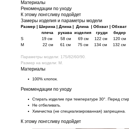
Материалы
Рекомендации по уходу
К этому лонгсливу подойдет
Замеры изделия и параметры модели
Размер | Ширина | Длина | Длина | Обхват | Обхват
плеча рукава изделия груди бедер
S
19 см 58 см 69 см 122 см 120 см
М 22 см 61 см 75 см 134 см 132 см
Параметры модели: 175/82/60/90.
Размер на модели: M.
Материалы
100% хлопок.
Рекомендации по уходу
Стирать изделие при температуре 30°. Перед стир
Не отбеливать.
Химчистка (не специализированная) запрещена.
К этому лонгсливу подойдет