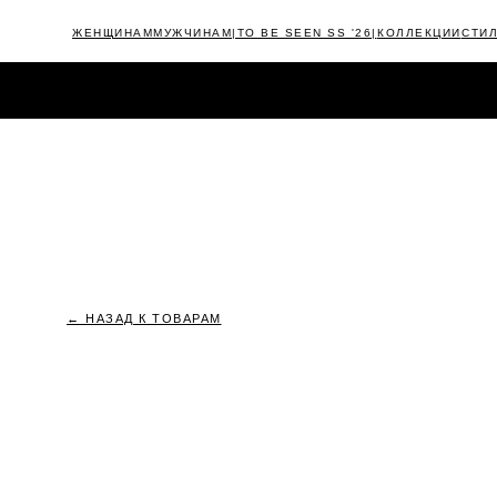
ЖЕНЩИНАМ
МУЖЧИНАМ
|TO BE SEEN SS '26|
КОЛЛЕКЦИИ
СТИ
КАТАЛОГ
NEW
|TIMELESS FW'25/26|
OUTLET
CAMPAIGNS
← НАЗАД К ТОВАРАМ