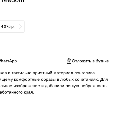
4 375 р.
бавить в корзину
hatsApp
Отложить в бутике
кав и тактильно приятный материал лонгслива
оящему комфортные образы в любых сочетаниях. Для
альное изображение и добавили легкую небрежность
ботанного края.