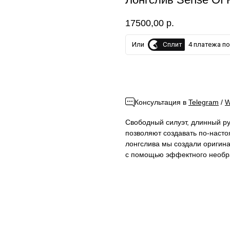
17500,00
р.
Сплит
Или
4 платежа по 
До
Консультация в
Telegram
/
W
Свободный силуэт, длинный ру
позволяют создавать по-наст
лонгслива мы создали оригин
с помощью эффектного необра