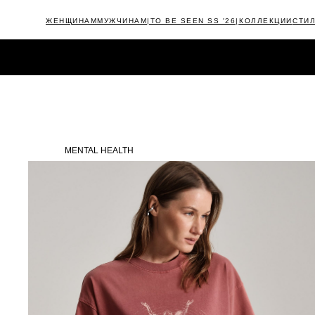
ЖЕНЩИНАМ
МУЖЧИНАМ
|TO BE SEEN SS '26|
КОЛЛЕКЦИИ
СТИ
КАТАЛОГ
NEW
|TIMELESS FW'25/26|
OUTLET
CAMPAIGNS
MENTAL HEALTH