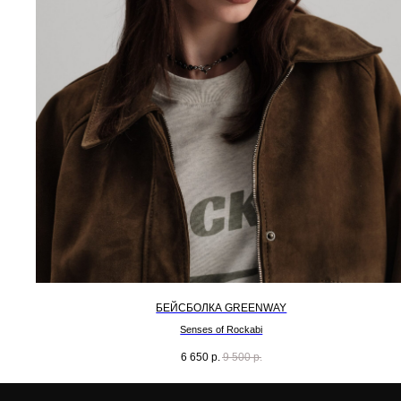
БЕЙСБОЛКА GREENWAY
Senses of Rockabi
6 650
р.
9 500
р.