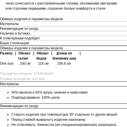
легко сочетаются с расслабленными топами, объёмными свитерами
или строгими пиджаками, сохраняя баланс комфорта и стиля.
Обмеры изделия и параметры модели
Материалы
Рекомендации по уходу
Наличие в бутиках
К этим брюкам подойдет
Ваши стилизации
Обмеры изделия и параметры модели
Размер
|
Обхват
|
Обхват
|
Длина по
|
талии
бедер
боковому шву
One size 100 см 118 см 106,6 см
Параметры модели: 176/84/60/87
Размер на модели: one size
Материалы
40% вискоза и 60% купра, нежная и невесомая.
Подклад кармана: 100% шелк.
Рекомендации по уходу
Стирать изделие при температуре 30°отдельно от других вещей.
Перед стиркой вывернуть изделие наизнанку.
Не отбеливать. Химчистка (не специализированная) запрещена.