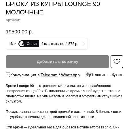
БРЮКИ ИЗ КУПРЫ LOUNGE 90
МОЛОЧНЫЕ
Артикул:
19500,00
р.
Сплит
Или
4 платежа по 4 875 р.
Добавить в корзину
Консультация в
Telegram
/
WhatsApp
Отложить в бутике
Брюки Lounge 90 — отражение минимализма и расслабленного
настроения конца 90-х. Выполнены из премиальной купры — ткани с
гладкостью шелка, мягким матовым блеском и эффектным струящимся
силуэтом.
Посадка слегка занижена, крой прямой и лаконичный. В боковых швах
— удобные карманы для повседневной практичности.
Эти брюки — идеальная база для образов в стиле effortless chic. Они