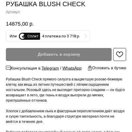
РУБАШКА BLUSH CHECK
Артикул:
14875,00
р.
Сплит
Или
4 платежа по 3 718 р.
Добавить в корзину
Консультация в
Telegram
/
WhatsApp
Отложить в бутике
Рубашка Blush Check прямого силуэта в выцветшую розово-бежевую
клетку, как вещь из летних путешествий с лёгким ощущением
ностальгии. Розовый здесь не выглядит приторно-сладким — он будто
возвращает в лето, где ткань и воздух выгорели до мягких,
приглушённых оттенков.
Хлопок с добавлением льна и фактурным переплетением даёт воздух
и сухую тактильность, а благодаря структуре материал почти не
мнётся в течение дня.