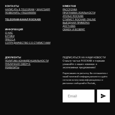
КОНТАКТЫ
КЛИЕНТАМ
НАПИСАТЬ В
TELEGRAM
/
WHATSAPP
РАССРОЧКА
ПОЗВОНИТЬ +79110950050
ПРОГРАММА ЛОЯЛЬНОСТИ
АТЕЛЬЕ ROCKABI
TELEGRAM-КАНАЛ ROCKABI
СТИЛИСТ ROCKABI ONLINE
ВЫЕЗДНАЯ ПРИМЕРКА
ДОСТАВКА
ИНФОРМАЦИЯ
ОБМЕН И ВОЗВРАТ
О НАС
БУТИКИ
ПРЕССА
СОТРУДНИЧЕСТВО СО СТИЛИСТАМИ
ДОКУМЕНТЫ
ПОДПИСАТЬСЯ НА НАШИ НОВОСТИ
ПОЛИТИКА КОНФИДЕНЦИАЛЬНОСТИ
Станьте частью ROCKABI и первыми
ПУБЛИЧНАЯ ОФЕРТА
узнавайте о наших новинках и
РЕКВИЗИТЫ
эксклюзивных предложениях!
Подписавшись на рассылку, Вы соглашаетесь с
нашей
политикой конфиденциальности
и даёте
согласие на получение информационных и
рекламных сообщений от Rockabi
.