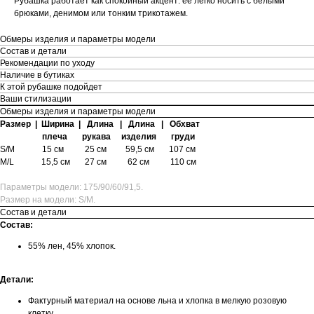
Рубашка работает как спокойный акцент: её легко носить с белыми
брюками, денимом или тонким трикотажем.
Обмеры изделия и параметры модели
Состав и детали
Рекомендации по уходу
Наличие в бутиках
К этой рубашке подойдет
Ваши стилизации
Обмеры изделия и параметры модели
Размер | Ширина | Длина | Длина | Обхват
плеча рукава изделия груди
S/M 15 см 25 см 59,5 см 107 см
M/L 15,5 см 27 см 62 см 110 см
Параметры модели: 175/90/60/91,5.
Размер на модели: S/М.
Состав и детали
Состав:
55% лен, 45% хлопок.
Детали:
Фактурный материал на основе льна и хлопка в мелкую розовую
клетку.