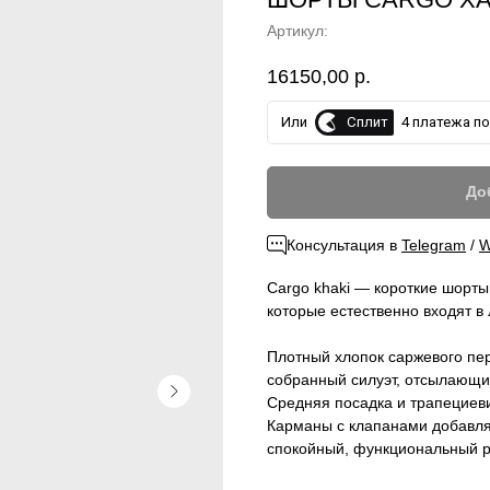
Артикул:
16150,00
р.
Сплит
Или
4 платежа по 
До
Консультация в
Telegram
/
W
Cargo khaki — короткие шорты
которые естественно входят в
Плотный хлопок саржевого пе
собранный силуэт, отсылающий
Средняя посадка и трапецие
Карманы с клапанами добавля
спокойный, функциональный р