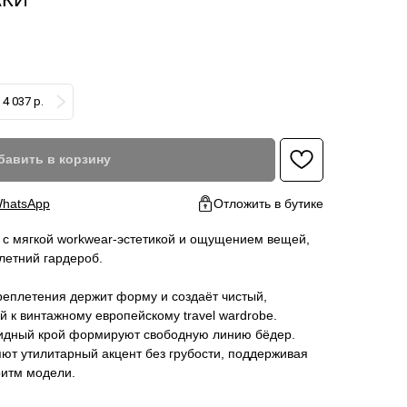
4 037 р.
бавить в корзину
hatsApp
Отложить в бутике
 с мягкой workwear-эстетикой и ощущением вещей,
 летний гардероб.
реплетения держит форму и создаёт чистый,
 к винтажному европейскому travel wardrobe.
видный крой формируют свободную линию бёдер.
ют утилитарный акцент без грубости, поддерживая
итм модели.