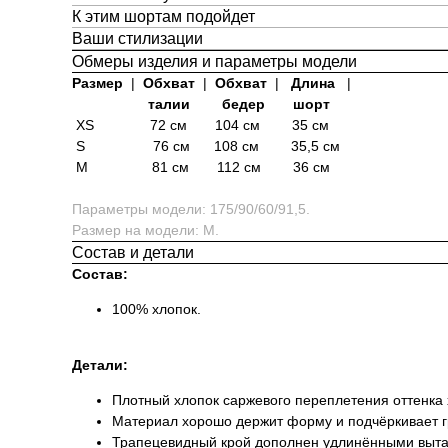
К этим шортам подойдет
Ваши стилизации
Обмеры изделия и параметры модели
Размер
|
Обхват
|
Обхват
|
Длина
|
талии
бедер
шорт
XS 72 см 104 см 35 см
S 76 см 108 см 35,5 см
M 81 см 112 см 36 см
Параметры модели: 175/90/60/91,5.
Размер на модели: М.
Состав и детали
Состав:
100% хлопок.
Детали:
Плотный хлопок саржевого переплетения оттенка 
Материал хорошо держит форму и подчёркивает г
Трапецевидный крой дополнен удлинёнными выта