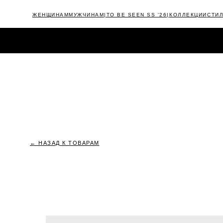
ЖЕНЩИНАМ
МУЖЧИНАМ
|TO BE SEEN SS '26|
КОЛЛЕКЦИИ
СТИ
КАТАЛОГ
NEW
|TIMELESS FW'25/26|
OUTLET
CAMPAIGNS
← НАЗАД К ТОВАРАМ