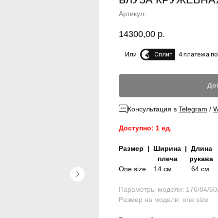
Артикул:
14300,00
р.
Сплит
Или
4 платежа по 
До
Консультация в
Telegram
/
W
Доступно: 1 ед.
Размер | Ширина | Длина 
плеча рукава из
One size
14 см 64 см 
Параметры модели: 176/84/60
Размер на модели: one size