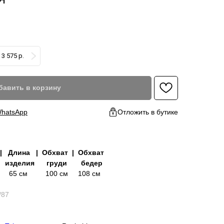
3 575 р.
бавить в корзину
hatsApp
Отложить в бутике
| Длина | Обхват | Обхват
делия груди бедер
65 см 100 см 108 см
/87