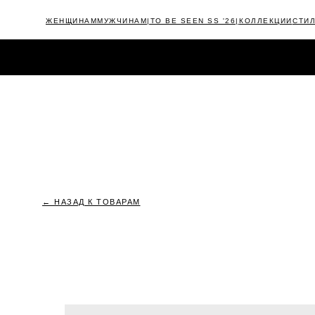
ЖЕНЩИНАМ
МУЖЧИНАМ
|TO BE SEEN SS '26|
КОЛЛЕКЦИИ
СТИ
КАТАЛОГ
NEW
|TIMELESS FW'25/26|
OUTLET
CAMPAIGNS
← НАЗАД К ТОВАРАМ