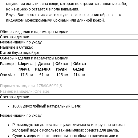
ощущении есть тишина вещи, которая не стремится заявить о себе,
но неизбежно остаётся в поле внимания.
Блуза Bare легко вписывается в дневные и вечерние образы — с
пиджаком, монохромными брюками или длинной юбкой.
Обмеры изделия и параметры модели
Состав и детали
Рекомендации по уходу
Наличие в бутиках
К этой блузе подойдет
Обмеры изделия и параметры модели
Размер | Ширина | Длина | Обхват | Обхват
плеча изделия груди бедер
One size
17,5 см
61 см 125 см
114 см
Параметры модели: 175/90/60/91,5.
Размер на модели: One size.
Состав и детали
100% двухслойный натуральный шелк.
Рекомендации по уходу
Рекомендуется деликатная сухая химчистка или ручная стирка в
холодной воде с использованием мягких средств для шёлка.
Сушить изделие естественным способом на плечиках или в