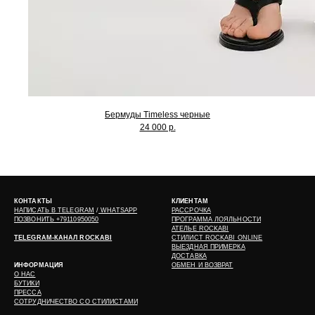
Бермуды Timeless черные
24 000 р.
КОНТАКТЫ
КЛИЕНТАМ
НАПИСАТЬ В
TELEGRAM
/
WHATSAPP
РАССРОЧКА
ПОЗВОНИТЬ +79110950050
ПРОГРАММА ЛОЯЛЬНОСТИ
АТЕЛЬЕ ROCKABI
TELEGRAM-КАНАЛ ROCKABI
СТИЛИСТ ROCKABI ONLINE
ВЫЕЗДНАЯ ПРИМЕРКА
ДОСТАВКА
ИНФОРМАЦИЯ
ОБМЕН И ВОЗВРАТ
О НАС
БУТИКИ
ПРЕССА
СОТРУДНИЧЕСТВО СО СТИЛИСТАМИ