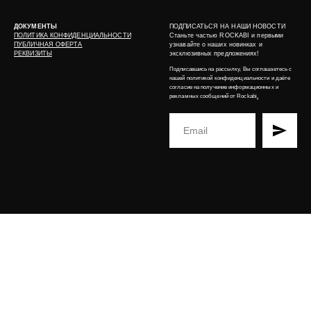
ДОКУМЕНТЫ
ПОДПИСАТЬСЯ НА НАШИ НОВОСТИ
ПОЛИТИКА КОНФИДЕНЦИАЛЬНОСТИ
Станьте частью ROCKABI и первыми
ПУБЛИЧНАЯ ОФЕРТА
узнавайте о наших новинках и
РЕКВИЗИТЫ
эксклюзивных предложениях!
Подписавшись на рассылку, Вы соглашаетесь с
нашей
политикой конфиденциальности
и даёте
согласие на получение информационных и
рекламных сообщений от Rockabi
.