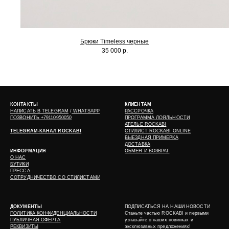
Брюки Timeless черные
35 000 р.
КОНТАКТЫ
КЛИЕНТАМ
НАПИСАТЬ В
TELEGRAM
/
WHATSAPP
РАССРОЧКА
ПОЗВОНИТЬ +79110950050
ПРОГРАММА ЛОЯЛЬНОСТИ
АТЕЛЬЕ ROCKABI
TELEGRAM-КАНАЛ ROCKABI
СТИЛИСТ ROCKABI ONLINE
ВЫЕЗДНАЯ ПРИМЕРКА
ДОСТАВКА
ИНФОРМАЦИЯ
ОБМЕН И ВОЗВРАТ
О НАС
БУТИКИ
ПРЕССА
СОТРУДНИЧЕСТВО СО СТИЛИСТАМИ
ДОКУМЕНТЫ
ПОДПИСАТЬСЯ НА НАШИ НОВОСТИ
ПОЛИТИКА КОНФИДЕНЦИАЛЬНОСТИ
Станьте частью ROCKABI и первыми
ПУБЛИЧНАЯ ОФЕРТА
узнавайте о наших новинках и
РЕКВИЗИТЫ
эксклюзивных предложениях!