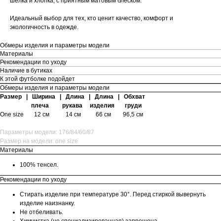
шелка и хлопка, с приятным матовым блеском.
Идеальный выбор для тех, кто ценит качество, комфорт и
экологичность в одежде.
Обмеры изделия и параметры модели
Материалы
Рекомендации по уходу
Наличие в бутиках
К этой футболке подойдет
Обмеры изделия и параметры модели
Размер | Ширина | Длина | Длина | Обхват
плеча рукава изделия груди
One size
12 см 14 см 66 см 96,5 см
Параметры модели: 176/84/60/87
Размер на модели: one size
Материалы
100% тенсел.
Рекомендации по уходу
Стирать изделие при температуре 30°. Перед стиркой вывернуть
изделие наизнанку.
Не отбеливать.
Химчистка (не специализированная) запрещена.