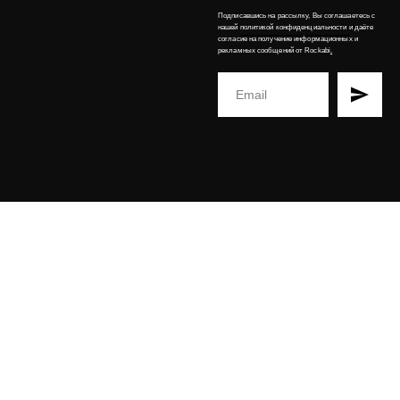
Подписавшись на рассылку, Вы соглашаетесь с
нашей
политикой конфиденциальности
и даёте
согласие на получение информационных и
рекламных сообщений от Rockabi
.