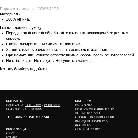
Параметры модели: 187/96/73/92
Материалы
100% овчина.
Рекомендации по уходу
Перед первой ноской обработайте водоотталкивающим бесцветным
спреем.
Специализированная химчистка для кожи.
Храните изделие вдали от солнца в мешке для хранения.
При намокании - сушите естественным образом, вдали от нагревателей.
Не отбеливать. Не гладить. Не сушить в машине.
К этому бомберу подойдет
КОНТАКТЫ
КЛИЕНТАМ
НАПИСАТЬ В
TELEGRAM
/
WHATSAPP
РАССРОЧКА
ПОЗВОНИТЬ +79110950050
ПРОГРАММА ЛОЯЛЬНОСТИ
АТЕЛЬЕ ROCKABI
TELEGRAM-КАНАЛ ROCKABI
СТИЛИСТ ROCKABI ONLINE
ВЫЕЗДНАЯ ПРИМЕРКА
ДОСТАВКА
ИНФОРМАЦИЯ
ОБМЕН И ВОЗВРАТ
О НАС
БУТИКИ