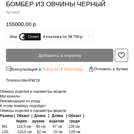
БОМБЕР ИЗ ОВЧИНЫ ЧЕРНЫЙ
Артикул:
155000,00
р.
Сплит
Или
4 платежа по 38 750 р.
Добавить в корзину
Консультация в
Telegram
/
WhatsApp
Отложить в бутике
Timeless Men/FW’26
Обмеры изделия и параметры модели
Материалы
Рекомендации по уходу
К этому бомберу подойдет
Обмеры изделия и параметры модели
Размер | Обхват | Длина | Длина | Обхват |
бедер рукава изделия груди
M/L 116,5 см 80 см 67 см 128 см
L/XL 116,5 см 82 см 70 см 128 см